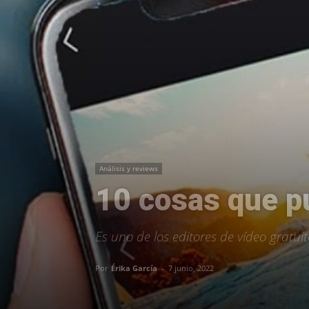
Análisis y reviews
10 cosas que p
Es uno de los editores de vídeo gratu
Por
Érika García
-
7 junio, 2022