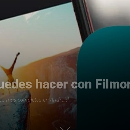
Uptodown
uedes hacer con Filmo
itos más completos en Android