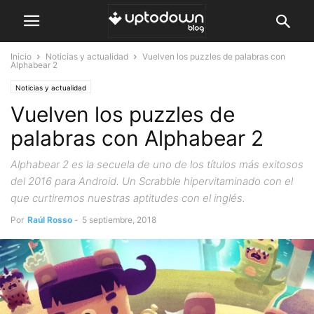
Inicio
Noticias y actualidad
Vuelven los puzzles de palabras con
Alphabear 2
Noticias y actualidad
Vuelven los puzzles de
palabras con Alphabear 2
Alphabear 2 es la secuela de uno de los títulos más exitosos
del 2016 para Android. Un Scrabble hipervitaminado con el
que curtiremos nuestras aptitudes con el inglés.
Por
Raúl Rosso
-
5 septiembre, 2018