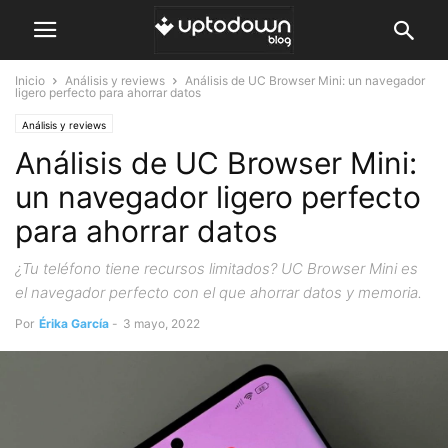
Inicio
Análisis y reviews
Análisis de UC Browser Mini: un navegador
ligero perfecto para ahorrar datos
Análisis y reviews
Análisis de UC Browser Mini:
un navegador ligero perfecto
para ahorrar datos
¿Tu teléfono tiene recursos limitados? UC Browser Mini es
el navegador perfecto con el que ahorrar datos y memoria.
Por
Érika García
-
3 mayo, 2022