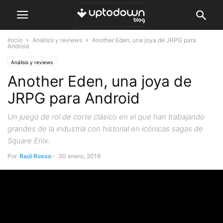
Inicio
Análisis y reviews
Another Eden, una joya de JRPG para
Android
Análisis y reviews
Another Eden, una joya de
JRPG para Android
Un juego de rol de corte clásico en el que han trabajando
grandes de la industria con historial en icónicas sagas de
Square Enix.
Por
Raúl Rosso
-
30 enero, 2019