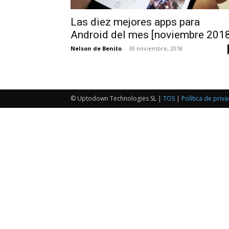
Las diez mejores apps para
Android del mes [noviembre 2018
Nelson de Benito
-
30 noviembre, 2018
© Uptodown Technologies SL |
TOS
|
Política de priv