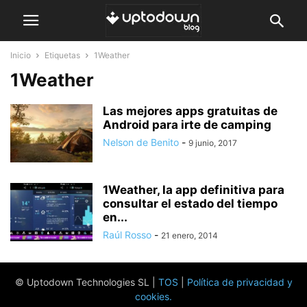
Inicio
Etiquetas
1Weather
1Weather
Las mejores apps gratuitas de
Android para irte de camping
Nelson de Benito
-
9 junio, 2017
1Weather, la app definitiva para
consultar el estado del tiempo
en...
Raúl Rosso
-
21 enero, 2014
© Uptodown Technologies SL |
TOS
|
Política de privacidad y
cookies
.