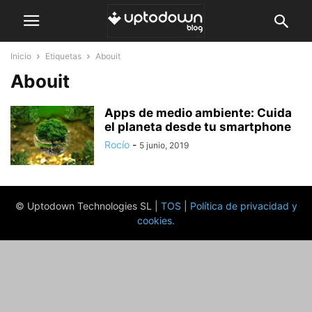
Inicio
Etiquetas
Abouit
Abouit
Apps de medio ambiente: Cuida
el planeta desde tu smartphone
Rocío
-
5 junio, 2019
© Uptodown Technologies SL |
TOS
|
Política de privacidad y
cookies
.