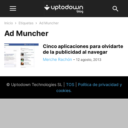
Inicio
Etiquetas
Ad Muncher
Ad Muncher
Cinco aplicaciones para olvidarte
de la publicidad al navegar
Merche Rachón
-
12 agosto, 2013
© Uptodown Technologies SL |
TOS
|
Política de privacidad y
cookies
.