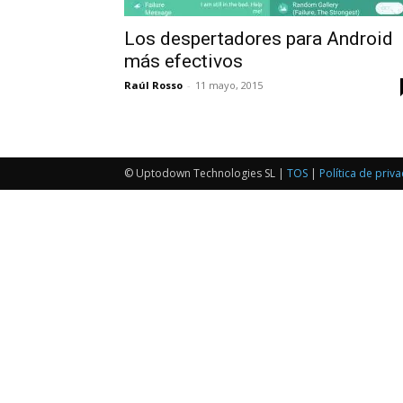
Los despertadores para Android
más efectivos
Raúl Rosso
-
11 mayo, 2015
© Uptodown Technologies SL |
TOS
|
Política de priv