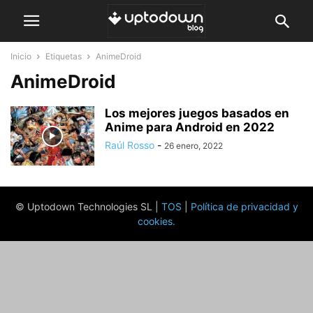
Inicio
Etiquetas
AnimeDroid
AnimeDroid
Los mejores juegos basados en
Anime para Android en 2022
Raúl Rosso
-
26 enero, 2022
© Uptodown Technologies SL |
TOS
|
Política de privacidad y
cookies
.