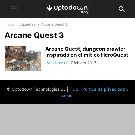
Inicio
Etiquetas
Arcane Quest 3
Arcane Quest 3
Arcane Quest, dungeon crawler
inspirado en el mítico HeroQuest
Raúl Rosso
-
7 febrero, 2017
© Uptodown Technologies SL |
TOS
|
Política de privacidad y
cookies
.