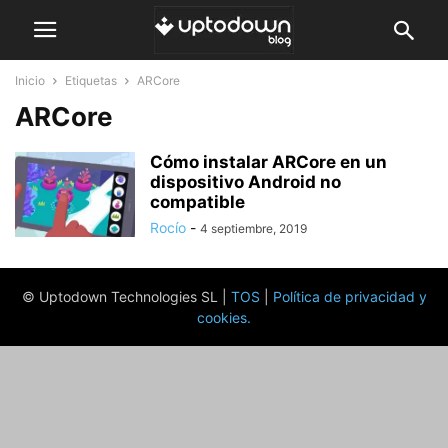
Inicio
Etiquetas
ARCore
ARCore
Cómo instalar ARCore en un
dispositivo Android no
compatible
Rocío
-
4 septiembre, 2019
© Uptodown Technologies SL |
TOS
|
Política de privacidad y
cookies
.