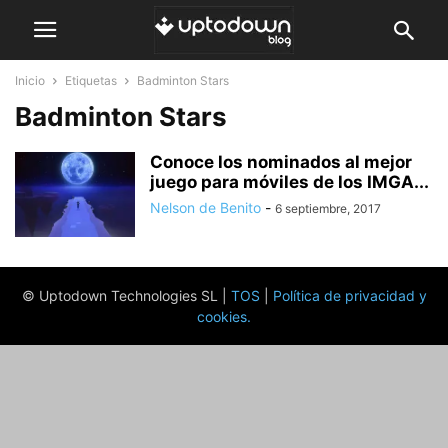
Inicio
Etiquetas
Badminton Stars
Badminton Stars
Conoce los nominados al mejor
juego para móviles de los IMGA...
Nelson de Benito
-
6 septiembre, 2017
© Uptodown Technologies SL |
TOS
|
Política de privacidad y
cookies
.