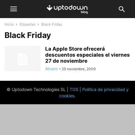
Inicio
Etiquetas
Black Friday
Black Friday
La Apple Store ofrecerá
descuentos especiales el viernes
27 de noviembre
Alvaro
-
25 noviembre, 2009
© Uptodown Technologies SL |
TOS
|
Política de privacidad y
cookies
.