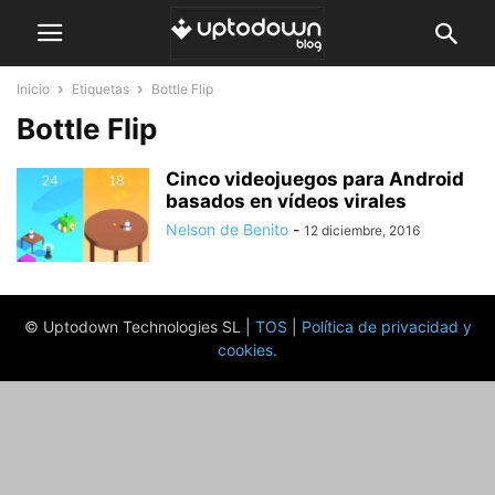
Inicio
Etiquetas
Bottle Flip
Bottle Flip
Cinco videojuegos para Android
basados en vídeos virales
Nelson de Benito
-
12 diciembre, 2016
© Uptodown Technologies SL |
TOS
|
Política de privacidad y
cookies
.