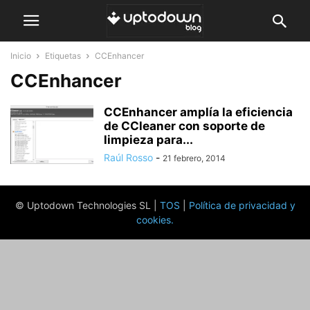
Inicio
Etiquetas
CCEnhancer
CCEnhancer
CCEnhancer amplía la eficiencia
de CCleaner con soporte de
limpieza para...
Raúl Rosso
-
21 febrero, 2014
© Uptodown Technologies SL |
TOS
|
Política de privacidad y
cookies
.