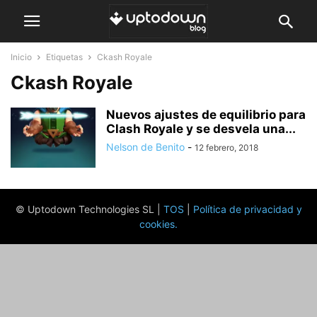
Inicio
Etiquetas
Ckash Royale
Ckash Royale
Nuevos ajustes de equilibrio para
Clash Royale y se desvela una...
Nelson de Benito
-
12 febrero, 2018
© Uptodown Technologies SL |
TOS
|
Política de privacidad y
cookies
.