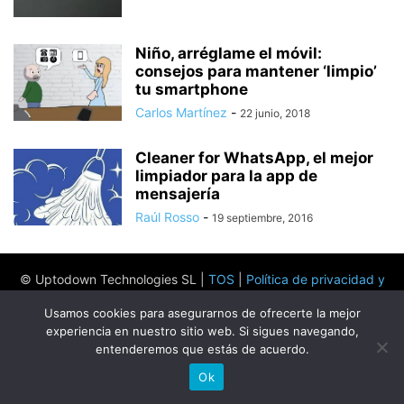
Niño, arréglame el móvil:
consejos para mantener ‘limpio’
tu smartphone
Carlos Martínez
-
22 junio, 2018
Cleaner for WhatsApp, el mejor
limpiador para la app de
mensajería
Raúl Rosso
-
19 septiembre, 2016
© Uptodown Technologies SL |
TOS
|
Política de privacidad y
cookies
.
Usamos cookies para asegurarnos de ofrecerte la mejor
experiencia en nuestro sitio web. Si sigues navegando,
entenderemos que estás de acuerdo.
Ok