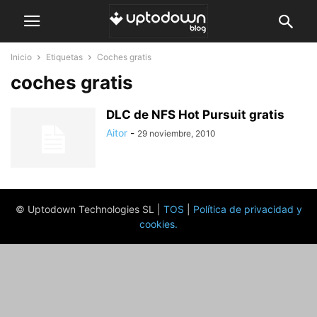
Inicio
Etiquetas
Coches gratis
coches gratis
DLC de NFS Hot Pursuit gratis
Aitor
-
29 noviembre, 2010
© Uptodown Technologies SL |
TOS
|
Política de privacidad y
cookies
.