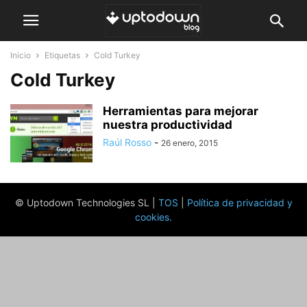
Inicio
Etiquetas
Cold Turkey
Cold Turkey
Herramientas para mejorar
nuestra productividad
Raúl Rosso
-
26 enero, 2015
© Uptodown Technologies SL |
TOS
|
Política de privacidad y
cookies
.