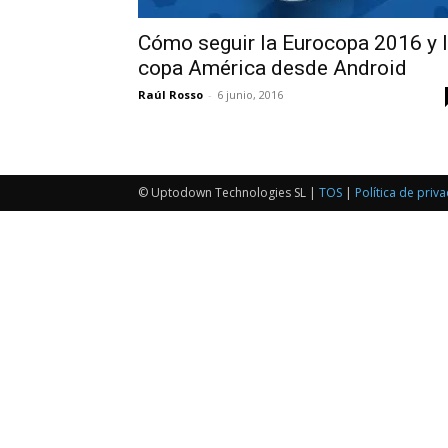
Cómo seguir la Eurocopa 2016 y 
copa América desde Android
Raúl Rosso
-
6 junio, 2016
© Uptodown Technologies SL |
TOS
|
Política de priv