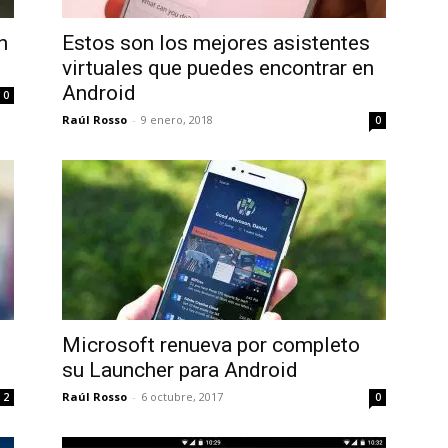
Uptodown
n
Estos son los mejores asistentes
virtuales que puedes encontrar en
Android
0
Raúl Rosso
-
9 enero, 2018
0
Microsoft renueva por completo
su Launcher para Android
Raúl Rosso
-
6 octubre, 2017
2
0