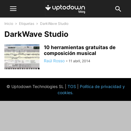
Inicio
Etiquetas
DarkWave Studio
DarkWave Studio
10 herramientas gratuitas de
composición musical
Raúl Rosso
-
11 abril, 2014
© Uptodown Technologies SL |
TOS
|
Política de privacidad y
cookies
.