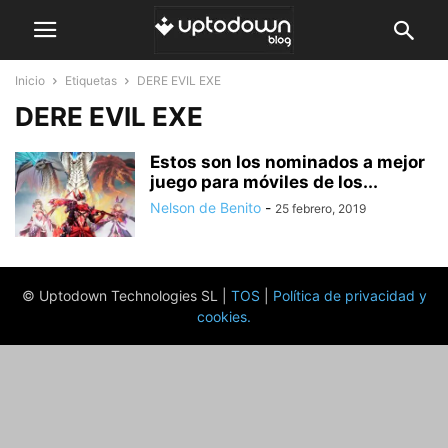
Inicio
Etiquetas
DERE EVIL EXE
DERE EVIL EXE
Estos son los nominados a mejor
juego para móviles de los...
Nelson de Benito
-
25 febrero, 2019
© Uptodown Technologies SL |
TOS
|
Política de privacidad y
cookies
.