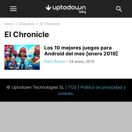
Inicio
Etiquetas
El Chronicle
El Chronicle
Los 10 mejores juegos para
Android del mes [enero 2019]
Raúl Rosso
-
24 enero, 2019
© Uptodown Technologies SL |
TOS
|
Política de privacidad y
cookies
.