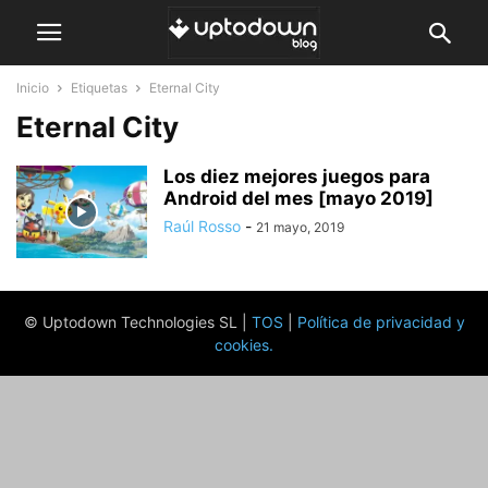
Inicio
Etiquetas
Eternal City
Eternal City
Los diez mejores juegos para
Android del mes [mayo 2019]
Raúl Rosso
-
21 mayo, 2019
© Uptodown Technologies SL |
TOS
|
Política de privacidad y
cookies
.