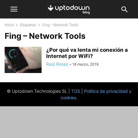
Inicio
Etiquetas
Fing – Network Tools
Fing – Network Tools
¿Por qué va lenta mi conexión a
Internet por WiFi?
Raúl Rosso
-
18 marzo, 2019
© Uptodown Technologies SL |
TOS
|
Política de privacidad y
cookies
.