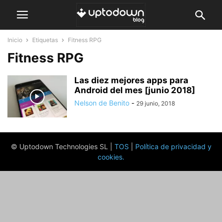
Inicio
Etiquetas
Fitness RPG
Fitness RPG
Las diez mejores apps para
Android del mes [junio 2018]
Nelson de Benito
-
29 junio, 2018
© Uptodown Technologies SL |
TOS
|
Política de privacidad y
cookies
.