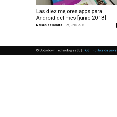
Las diez mejores apps para
Android del mes [junio 2018]
Nelson de Benito
-
29 junio, 2018
© Uptodown Technologies SL |
TOS
|
Política de priv