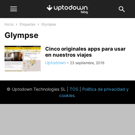
Inicio
Etiquetas
Glympse
Glympse
Cinco originales apps para usar
en nuestros viajes
Uptodown
-
23 septiembre, 2016
© Uptodown Technologies SL |
TOS
|
Política de privacidad y
cookies
.