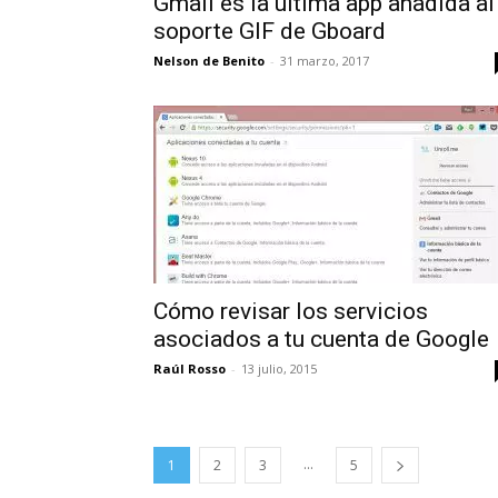
Gmail es la última app añadida al
soporte GIF de Gboard
Nelson de Benito
-
31 marzo, 2017
Cómo revisar los servicios
asociados a tu cuenta de Google
Raúl Rosso
-
13 julio, 2015
...
1
2
3
5