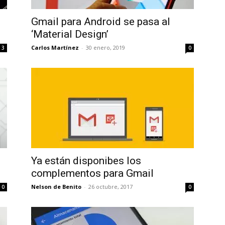
Uptodown
Gmail para Android se pasa al
‘Material Design’
Carlos Martínez
-
30 enero, 2019
3
0
Ya están disponibes los
complementos para Gmail
Nelson de Benito
-
26 octubre, 2017
0
0