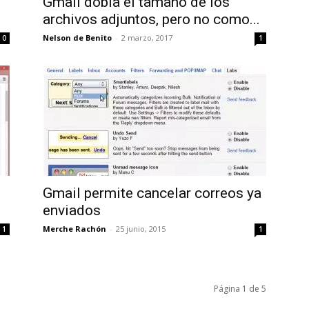
Gmail dobla el tamaño de los
archivos adjuntos, pero no como...
Nelson de Benito
-
2 marzo, 2017
0
1
Gmail permite cancelar correos ya
enviados
Merche Rachón
-
25 junio, 2015
1
1
Página 1 de 5