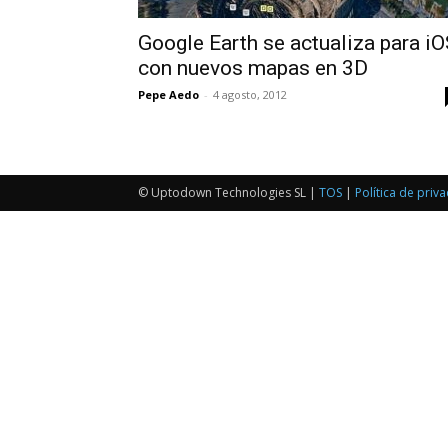
Google Earth se actualiza para i
con nuevos mapas en 3D
Pepe Aedo
-
4 agosto, 2012
© Uptodown Technologies SL |
TOS
|
Política de priv