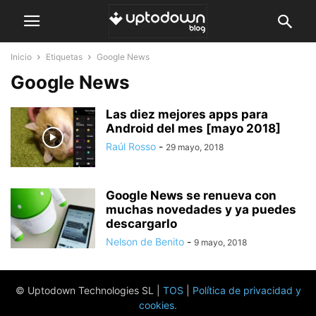
Inicio
Etiquetas
Google News
Google News
Las diez mejores apps para
Android del mes [mayo 2018]
Raúl Rosso
-
29 mayo, 2018
Google News se renueva con
muchas novedades y ya puedes
descargarlo
Nelson de Benito
-
9 mayo, 2018
© Uptodown Technologies SL |
TOS
|
Política de privacidad y
cookies
.