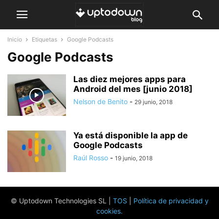
Inicio
Etiquetas
Google Podcasts
Google Podcasts
Las diez mejores apps para
Android del mes [junio 2018]
Nelson de Benito
-
29 junio, 2018
Ya está disponible la app de
Google Podcasts
Raúl Rosso
-
19 junio, 2018
© Uptodown Technologies SL |
TOS
|
Política de privacidad y
cookies
.