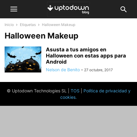
Inicio
Etiquetas
Halloween Makeup
Halloween Makeup
Asusta a tus amigos en
Halloween con estas apps para
Android
Nelson de Benito
-
27 octubre, 2017
© Uptodown Technologies SL |
TOS
|
Política de privacidad y
cookies
.