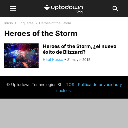
Inicio
Etiquetas
Heroes of the Storm
Heroes of the Storm
Heroes of the Storm, ¿el nuevo
éxito de Blizzard?
Raúl Rosso
-
21 mayo, 2015
© Uptodown Technologies SL |
TOS
|
Política de privacidad y
cookies
.