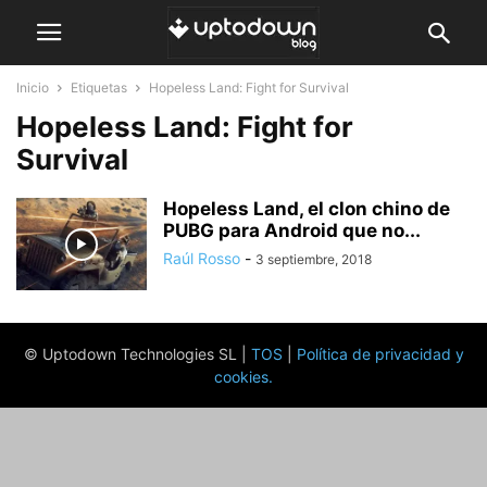
Inicio
Etiquetas
Hopeless Land: Fight for Survival
Hopeless Land: Fight for
Survival
Hopeless Land, el clon chino de
PUBG para Android que no...
Raúl Rosso
-
3 septiembre, 2018
© Uptodown Technologies SL |
TOS
|
Política de privacidad y
cookies
.