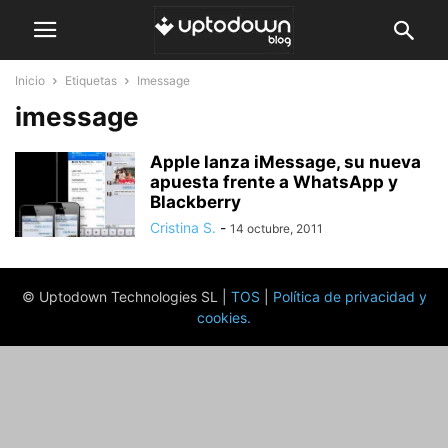
Inicio
Etiquetas
Imessage
imessage
Apple lanza iMessage, su nueva
apuesta frente a WhatsApp y
Blackberry
Cristina S.
-
14 octubre, 2011
© Uptodown Technologies SL |
TOS
|
Política de privacidad y
cookies
.