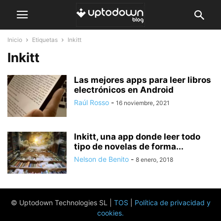
Inicio
Etiquetas
Inkitt
Inkitt
Las mejores apps para leer libros
electrónicos en Android
Raúl Rosso
-
16 noviembre, 2021
Inkitt, una app donde leer todo
tipo de novelas de forma...
Nelson de Benito
-
8 enero, 2018
© Uptodown Technologies SL |
TOS
|
Política de privacidad y
cookies
.