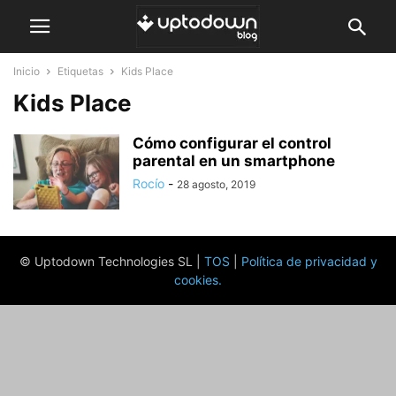
Inicio
Etiquetas
Kids Place
Kids Place
Cómo configurar el control
parental en un smartphone
Rocío
-
28 agosto, 2019
© Uptodown Technologies SL |
TOS
|
Política de privacidad y
cookies
.