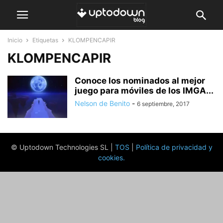
Inicio
Etiquetas
KLOMPENCAPIR
KLOMPENCAPIR
Conoce los nominados al mejor
juego para móviles de los IMGA...
Nelson de Benito
-
6 septiembre, 2017
© Uptodown Technologies SL |
TOS
|
Política de privacidad y
cookies
.