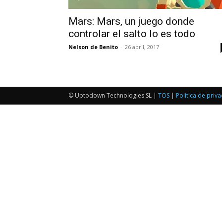
Mars: Mars, un juego donde
controlar el salto lo es todo
Nelson de Benito
-
26 abril, 2017
© Uptodown Technologies SL |
TOS
|
Política de priv