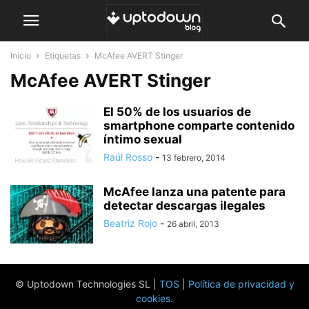
Inicio
Etiquetas
McAfee AVERT Stinger
McAfee AVERT Stinger
El 50% de los usuarios de
smartphone comparte contenido
íntimo sexual
Raúl Rosso
-
13 febrero, 2014
McAfee lanza una patente para
detectar descargas ilegales
Beatriz Rojo
-
26 abril, 2013
© Uptodown Technologies SL |
TOS
|
Política de privacidad y
cookies
.