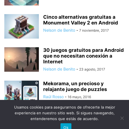
Cinco alternativas gratuitas a
Monument Valley 2 en Android
Nelson de Benito
-
7 noviembre, 2017
30 juegos gratuitos para Android
que no necesitan conexión a
Internet
Nelson de Benito
-
23 agosto, 2017
Mekorama, un precioso y
relajante juego de puzzles
Raúl Rosso
-
16 mayo, 2016
Usamos cookies para asegurarnos de ofrecerte la mejor
experiencia en nuestro sitio web. Si sigues navegando,
entenderemos que estás de acuerdo.
© Uptodown Technologies SL |
TOS
|
Política de privacidad y
Ok
cookies
.