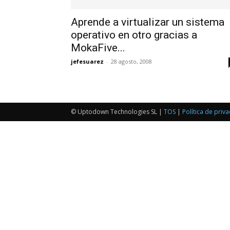
Aprende a virtualizar un sistema
operativo en otro gracias a
MokaFive...
jefesuarez
-
28 agosto, 2008
© Uptodown Technologies SL |
TOS
|
Política de priv