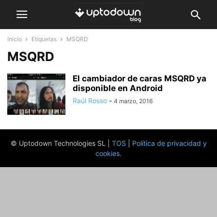
Inicio
Etiquetas
MSQRD
MSQRD
El cambiador de caras MSQRD ya
disponible en Android
Raúl Rosso
-
4 marzo, 2016
© Uptodown Technologies SL |
TOS
|
Política de privacidad y
cookies
.