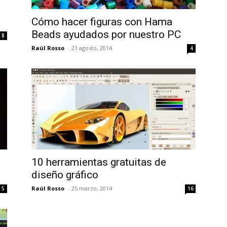
Uptodown
Cómo hacer figuras con Hama
Beads ayudados por nuestro PC
8
Raúl Rosso
-
21 agosto, 2014
4
10 herramientas gratuitas de
diseño gráfico
Raúl Rosso
-
25 marzo, 2014
5
16