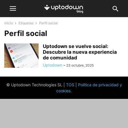
Inicio
Etiquetas
Perfil social
Perfil social
Uptodown se vuelve social:
Descubre la nueva experiencia
de comunidad
Uptodown
-
23 octubre, 2025
© Uptodown Technologies SL |
TOS
|
Política de privacidad y
cookies
.