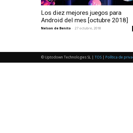
Los diez mejores juegos para
Android del mes [octubre 2018]
Nelson de Benito
-
27 octubre, 2018
© Uptodown Technologies SL |
TOS
|
Política de priv