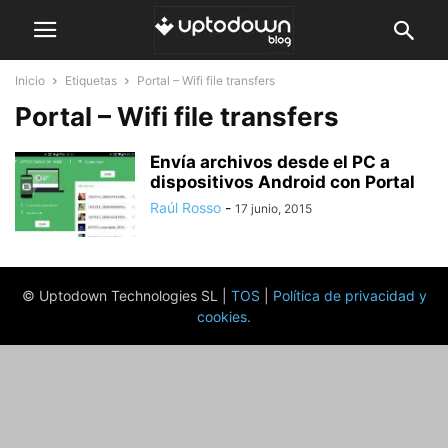
Inicio
Etiquetas
Portal – Wifi file transfers
Portal – Wifi file transfers
Envía archivos desde el PC a
dispositivos Android con Portal
Raúl Rosso
-
17 junio, 2015
© Uptodown Technologies SL |
TOS
|
Política de privacidad y
cookies
.